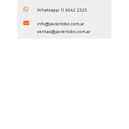

Whatsapp: 11 6542 2323

info@javierlobo.com.ar
ventas@javierlobo.com.ar