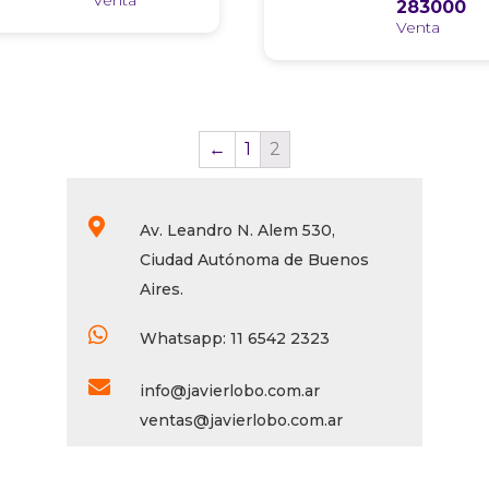
283000
←
1
2

Av. Leandro N. Alem 530,
Ciudad Autónoma de Buenos
Aires.

Whatsapp: 11 6542 2323

info@javierlobo.com.ar
ventas@javierlobo.com.ar