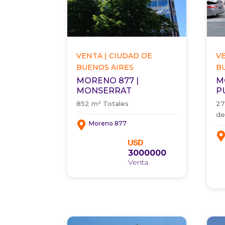
VENTA | CIUDAD DE
V
BUENOS AIRES
B
MORENO 877 |
M
MONSERRAT
P
852 m² Totales
27
de
Moreno 877
3000000