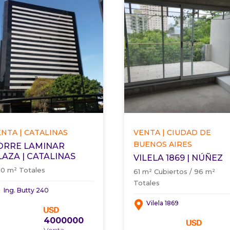
NTA | CATALINAS
VENTA | CIUDAD DE
BUENOS AIRES
ORRE LAMINAR
LAZA | CATALINAS
VILELA 1869 | NÚÑEZ
310 m² Totales
61 m² Cubiertos / 96 m²
Totales
Ing. Butty 240
Vilela 1869
4000000