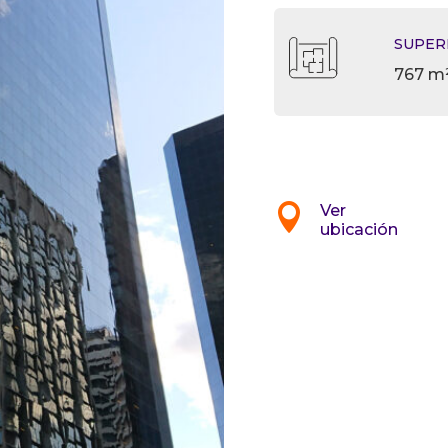
SUPER
767 m²

Ver
ubicación