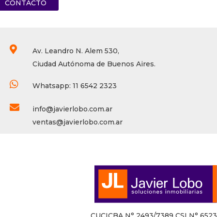
CONTACTO

Av. Leandro N. Alem 530,
Ciudad Autónoma de Buenos Aires.

Whatsapp: 11 6542 2323

info@javierlobo.com.ar
ventas@javierlobo.com.ar
CUCICBA N° 2493/7389 CSI N° 6523