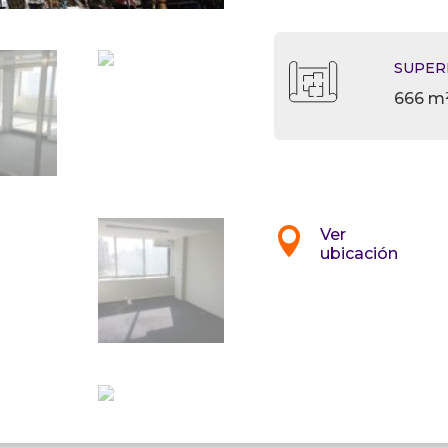
SUPER
666 m²

Ver
ubicación