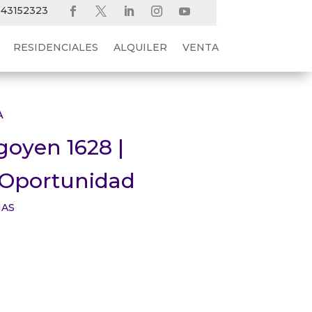
 43152323
RESIDENCIALES
ALQUILER
VENTA
A
igoyen 1628 |
 Oportunidad
NAS