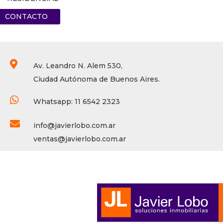
CONTACTO

Av. Leandro N. Alem 530,
Ciudad Autónoma de Buenos Aires.

Whatsapp: 11 6542 2323

info@javierlobo.com.ar
ventas@javierlobo.com.ar